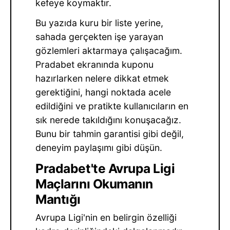
kefeye koymaktır.
Bu yazıda kuru bir liste yerine,
sahada gerçekten işe yarayan
gözlemleri aktarmaya çalışacağım.
Pradabet ekranında kuponu
hazırlarken nelere dikkat etmek
gerektiğini, hangi noktada acele
edildiğini ve pratikte kullanıcıların en
sık nerede takıldığını konuşacağız.
Bunu bir tahmin garantisi gibi değil,
deneyim paylaşımı gibi düşün.
Pradabet'te Avrupa Ligi
Maçlarını Okumanın
Mantığı
Avrupa Ligi'nin en belirgin özelliği