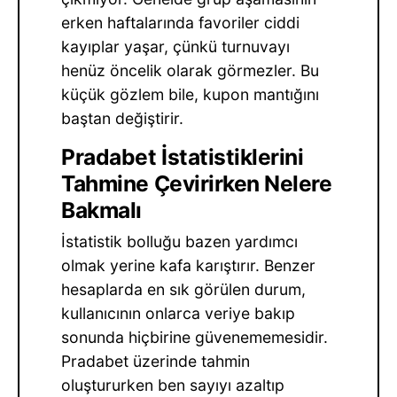
erken haftalarında favoriler ciddi
kayıplar yaşar, çünkü turnuvayı
henüz öncelik olarak görmezler. Bu
küçük gözlem bile, kupon mantığını
baştan değiştirir.
Pradabet İstatistiklerini
Tahmine Çevirirken Nelere
Bakmalı
İstatistik bolluğu bazen yardımcı
olmak yerine kafa karıştırır. Benzer
hesaplarda en sık görülen durum,
kullanıcının onlarca veriye bakıp
sonunda hiçbirine güvenememesidir.
Pradabet üzerinde tahmin
oluştururken ben sayıyı azaltıp