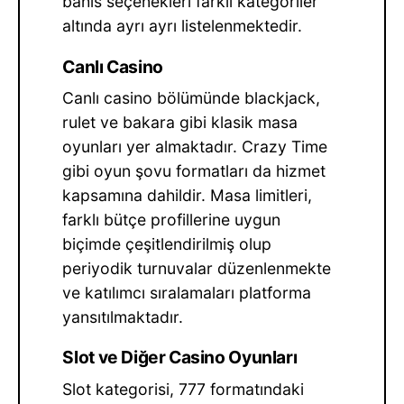
bahis seçenekleri farklı kategoriler
altında ayrı ayrı listelenmektedir.
Canlı Casino
Canlı casino bölümünde blackjack,
rulet ve bakara gibi klasik masa
oyunları yer almaktadır. Crazy Time
gibi oyun şovu formatları da hizmet
kapsamına dahildir. Masa limitleri,
farklı bütçe profillerine uygun
biçimde çeşitlendirilmiş olup
periyodik turnuvalar düzenlenmekte
ve katılımcı sıralamaları platforma
yansıtılmaktadır.
Slot ve Diğer Casino Oyunları
Slot kategorisi, 777 formatındaki