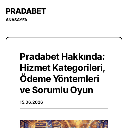
PRADABET
ANASAYFA
Pradabet Hakkında:
Hizmet Kategorileri,
Ödeme Yöntemleri
ve Sorumlu Oyun
15.06.2026