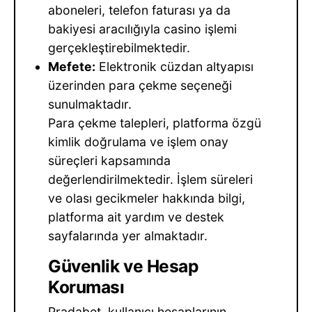
aboneleri, telefon faturası ya da
bakiyesi aracılığıyla casino işlemi
gerçekleştirebilmektedir.
Mefete:
Elektronik cüzdan altyapısı
üzerinden para çekme seçeneği
sunulmaktadır.
Para çekme talepleri, platforma özgü
kimlik doğrulama ve işlem onay
süreçleri kapsamında
değerlendirilmektedir. İşlem süreleri
ve olası gecikmeler hakkında bilgi,
platforma ait yardım ve destek
sayfalarında yer almaktadır.
Güvenlik ve Hesap
Koruması
Pradabet, kullanıcı hesaplarının