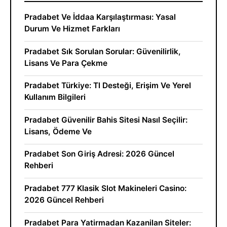
Pradabet Ve İddaa Karşılaştırması: Yasal
Durum Ve Hizmet Farkları
Pradabet Sık Sorulan Sorular: Güvenilirlik,
Lisans Ve Para Çekme
Pradabet Türkiye: Tl Desteği, Erişim Ve Yerel
Kullanım Bilgileri
Pradabet Güvenilir Bahis Sitesi Nasıl Seçilir:
Lisans, Ödeme Ve
Pradabet Son Giriş Adresi: 2026 Güncel
Rehberi
Pradabet 777 Klasik Slot Makineleri Casino:
2026 Güncel Rehberi
Pradabet Para Yatirmadan Kazanilan Siteler: