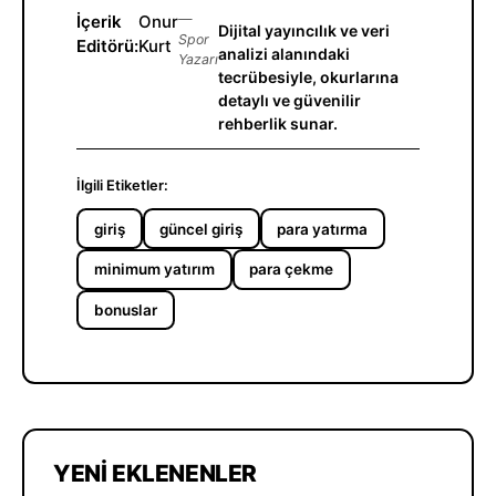
İçerik
Onur
—
Dijital yayıncılık ve veri
Spor
Editörü:
Kurt
analizi alanındaki
Yazarı
tecrübesiyle, okurlarına
detaylı ve güvenilir
rehberlik sunar.
İlgili Etiketler:
giriş
güncel giriş
para yatırma
minimum yatırım
para çekme
bonuslar
YENI EKLENENLER