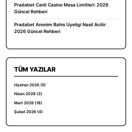
Pradabet Canli Casino Masa Limitleri: 2026
Güncel Rehberi
Pradabet Anonim Bahis Uyeligi Nasil Acilir:
2026 Güncel Rehberi
TÜM YAZILAR
Haziran 2026 (5)
Nisan 2026 (3)
Mart 2026 (18)
Şubat 2026 (4)