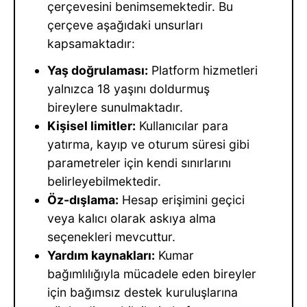
çerçevesini benimsemektedir. Bu
çerçeve aşağıdaki unsurları
kapsamaktadır:
Yaş doğrulaması:
Platform hizmetleri
yalnızca 18 yaşını doldurmuş
bireylere sunulmaktadır.
Kişisel limitler:
Kullanıcılar para
yatırma, kayıp ve oturum süresi gibi
parametreler için kendi sınırlarını
belirleyebilmektedir.
Öz-dışlama:
Hesap erişimini geçici
veya kalıcı olarak askıya alma
seçenekleri mevcuttur.
Yardım kaynakları:
Kumar
bağımlılığıyla mücadele eden bireyler
için bağımsız destek kuruluşlarına