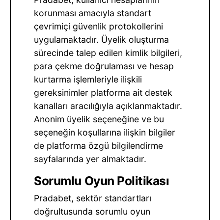
korunması amacıyla standart
çevrimiçi güvenlik protokollerini
uygulamaktadır. Üyelik oluşturma
sürecinde talep edilen kimlik bilgileri,
para çekme doğrulaması ve hesap
kurtarma işlemleriyle ilişkili
gereksinimler platforma ait destek
kanalları aracılığıyla açıklanmaktadır.
Anonim üyelik seçeneğine ve bu
seçeneğin koşullarına ilişkin bilgiler
de platforma özgü bilgilendirme
sayfalarında yer almaktadır.
Sorumlu Oyun Politikası
Pradabet, sektör standartları
doğrultusunda sorumlu oyun