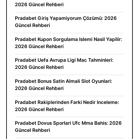
2026 Güncel Rehberi
Pradabet Giriş Yapamiyorum Çözümü: 2026
Güncel Rehberi
Pradabet Kupon Sorgulama Islemi Nasil Yapilir:
2026 Güncel Rehberi
Pradabet Uefa Avrupa Ligi Mac Tahminleri:
2026 Güncel Rehberi
Pradabet Bonus Satin Almali Slot Oyunlari:
2026 Güncel Rehberi
Pradabet Rakiplerinden Farki Nedir Inceleme:
2026 Güncel Rehberi
Pradabet Dovus Sporlari Ufc Mma Bahis: 2026
Güncel Rehberi