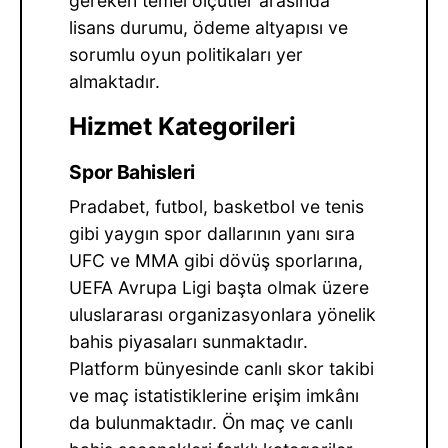
gereken temel ölçütler arasında
lisans durumu, ödeme altyapısı ve
sorumlu oyun politikaları yer
almaktadır.
Hizmet Kategorileri
Spor Bahisleri
Pradabet, futbol, basketbol ve tenis
gibi yaygın spor dallarının yanı sıra
UFC ve MMA gibi dövüş sporlarına,
UEFA Avrupa Ligi başta olmak üzere
uluslararası organizasyonlara yönelik
bahis piyasaları sunmaktadır.
Platform bünyesinde canlı skor takibi
ve maç istatistiklerine erişim imkânı
da bulunmaktadır. Ön maç ve canlı