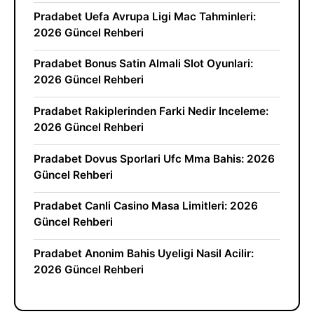
Pradabet Uefa Avrupa Ligi Mac Tahminleri:
2026 Güncel Rehberi
Pradabet Bonus Satin Almali Slot Oyunlari:
2026 Güncel Rehberi
Pradabet Rakiplerinden Farki Nedir Inceleme:
2026 Güncel Rehberi
Pradabet Dovus Sporlari Ufc Mma Bahis: 2026
Güncel Rehberi
Pradabet Canli Casino Masa Limitleri: 2026
Güncel Rehberi
Pradabet Anonim Bahis Uyeligi Nasil Acilir:
2026 Güncel Rehberi