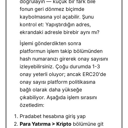
doğrulayın — küçük bir fark bile
fonun geri dönmez biçimde
kaybolmasına yol açabilir. Şunu
kontrol et: Yapıştırdığın adres,
ekrandaki adresle birebir aynı mı?
İşlemi gönderdikten sonra
platformun işlem takip bölümünden
hash numaranızı girerek onay sayısını
izleyebilirsiniz. Çoğu durumda 1-3
onay yeterli oluyor; ancak ERC20'de
onay sayısı platform politikasına
bağlı olarak daha yükseğe
çıkabiliyor. Aşağıda işlem sırasını
özetledim:
Pradabet hesabına giriş yap
Para Yatırma > Kripto
bölümüne git