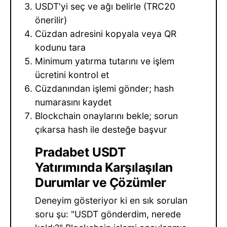
USDT'yi seç ve ağı belirle (TRC20
önerilir)
Cüzdan adresini kopyala veya QR
kodunu tara
Minimum yatırma tutarını ve işlem
ücretini kontrol et
Cüzdanından işlemi gönder; hash
numarasını kaydet
Blockchain onaylarını bekle; sorun
çıkarsa hash ile desteğe başvur
Pradabet USDT
Yatırımında Karşılaşılan
Durumlar ve Çözümler
Deneyim gösteriyor ki en sık sorulan
soru şu: "USDT gönderdim, nerede