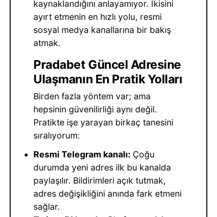
kaynaklandığını anlayamıyor. İkisini
ayırt etmenin en hızlı yolu, resmi
sosyal medya kanallarına bir bakış
atmak.
Pradabet Güncel Adresine
Ulaşmanın En Pratik Yolları
Birden fazla yöntem var; ama
hepsinin güvenilirliği aynı değil.
Pratikte işe yarayan birkaç tanesini
sıralıyorum:
Resmi Telegram kanalı:
Çoğu
durumda yeni adres ilk bu kanalda
paylaşılır. Bildirimleri açık tutmak,
adres değişikliğini anında fark etmeni
sağlar.