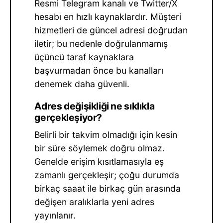
Resmi Telegram kanalı ve Twitter/X
hesabı en hızlı kaynaklardır. Müşteri
hizmetleri de güncel adresi doğrudan
iletir; bu nedenle doğrulanmamış
üçüncü taraf kaynaklara
başvurmadan önce bu kanalları
denemek daha güvenli.
Adres değişikliği ne sıklıkla
gerçekleşiyor?
Belirli bir takvim olmadığı için kesin
bir süre söylemek doğru olmaz.
Genelde erişim kısıtlamasıyla eş
zamanlı gerçekleşir; çoğu durumda
birkaç saaat ile birkaç gün arasında
değişen aralıklarla yeni adres
yayınlanır.