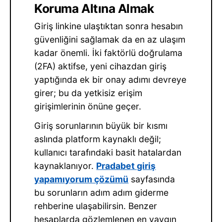
Koruma Altına Almak
Giriş linkine ulaştıktan sonra hesabın
güvenliğini sağlamak da en az ulaşım
kadar önemli. İki faktörlü doğrulama
(2FA) aktifse, yeni cihazdan giriş
yaptığında ek bir onay adımı devreye
girer; bu da yetkisiz erişim
girişimlerinin önüne geçer.
Giriş sorunlarının büyük bir kısmı
aslında platform kaynaklı değil;
kullanıcı tarafındaki basit hatalardan
kaynaklanıyor.
Pradabet giriş
yapamıyorum çözümü
sayfasında
bu sorunların adım adım giderme
rehberine ulaşabilirsin. Benzer
hesaplarda gözlemlenen en yaygın