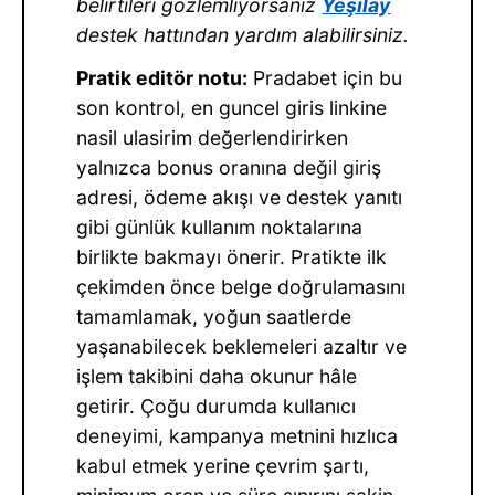
belirtileri gözlemliyorsanız
Yeşilay
destek hattından yardım alabilirsiniz.
Pratik editör notu:
Pradabet için bu
son kontrol, en guncel giris linkine
nasil ulasirim değerlendirirken
yalnızca bonus oranına değil giriş
adresi, ödeme akışı ve destek yanıtı
gibi günlük kullanım noktalarına
birlikte bakmayı önerir. Pratikte ilk
çekimden önce belge doğrulamasını
tamamlamak, yoğun saatlerde
yaşanabilecek beklemeleri azaltır ve
işlem takibini daha okunur hâle
getirir. Çoğu durumda kullanıcı
deneyimi, kampanya metnini hızlıca
kabul etmek yerine çevrim şartı,