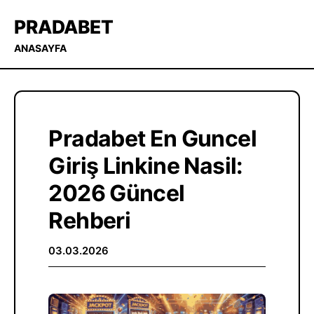
PRADABET
ANASAYFA
Pradabet En Guncel
Giriş Linkine Nasil:
2026 Güncel
Rehberi
03.03.2026