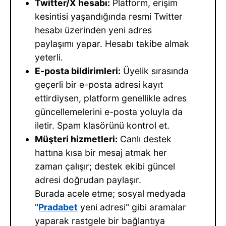
Twitter/X hesabı:
Platform, erişim
kesintisi yaşandığında resmi Twitter
hesabı üzerinden yeni adres
paylaşımı yapar. Hesabı takibe almak
yeterli.
E-posta bildirimleri:
Üyelik sırasında
geçerli bir e-posta adresi kayıt
ettirdiysen, platform genellikle adres
güncellemelerini e-posta yoluyla da
iletir. Spam klasörünü kontrol et.
Müşteri hizmetleri:
Canlı destek
hattına kısa bir mesaj atmak her
zaman çalışır; destek ekibi güncel
adresi doğrudan paylaşır.
Burada acele etme; sosyal medyada
"
Pradabet
yeni adresi" gibi aramalar
yaparak rastgele bir bağlantıya