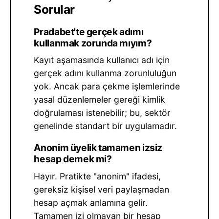
Sorular
Pradabet'te gerçek adımı
kullanmak zorunda mıyım?
Kayıt aşamasında kullanıcı adı için
gerçek adını kullanma zorunluluğun
yok. Ancak para çekme işlemlerinde
yasal düzenlemeler gereği kimlik
doğrulaması istenebilir; bu, sektör
genelinde standart bir uygulamadır.
Anonim üyelik tamamen izsiz
hesap demek mi?
Hayır. Pratikte "anonim" ifadesi,
gereksiz kişisel veri paylaşmadan
hesap açmak anlamına gelir.
Tamamen izi olmayan bir hesap