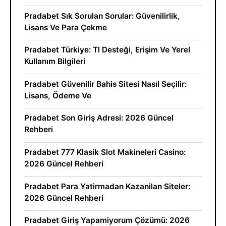
Pradabet Sık Sorulan Sorular: Güvenilirlik,
Lisans Ve Para Çekme
Pradabet Türkiye: Tl Desteği, Erişim Ve Yerel
Kullanım Bilgileri
Pradabet Güvenilir Bahis Sitesi Nasıl Seçilir:
Lisans, Ödeme Ve
Pradabet Son Giriş Adresi: 2026 Güncel
Rehberi
Pradabet 777 Klasik Slot Makineleri Casino:
2026 Güncel Rehberi
Pradabet Para Yatirmadan Kazanilan Siteler:
2026 Güncel Rehberi
Pradabet Giriş Yapamiyorum Çözümü: 2026