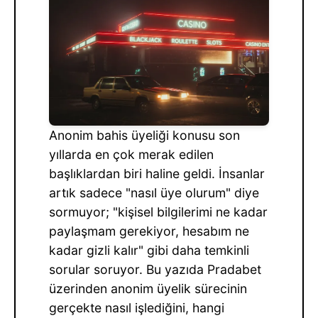
Anonim bahis üyeliği konusu son
yıllarda en çok merak edilen
başlıklardan biri haline geldi. İnsanlar
artık sadece "nasıl üye olurum" diye
sormuyor; "kişisel bilgilerimi ne kadar
paylaşmam gerekiyor, hesabım ne
kadar gizli kalır" gibi daha temkinli
sorular soruyor. Bu yazıda Pradabet
üzerinden anonim üyelik sürecinin
gerçekte nasıl işlediğini, hangi