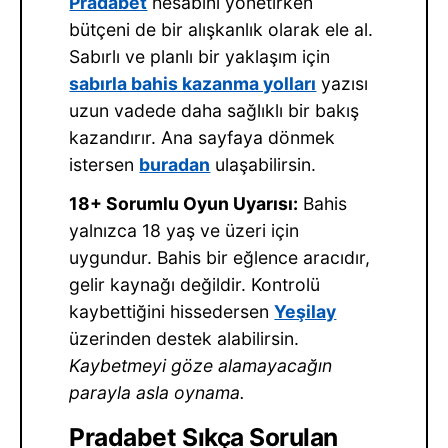
Pradabet
hesabını yönetirken
bütçeni de bir alışkanlık olarak ele al.
Sabırlı ve planlı bir yaklaşım için
sabırla bahis kazanma yolları
yazısı
uzun vadede daha sağlıklı bir bakış
kazandırır. Ana sayfaya dönmek
istersen
buradan
ulaşabilirsin.
18+ Sorumlu Oyun Uyarısı:
Bahis
yalnızca 18 yaş ve üzeri için
uygundur. Bahis bir eğlence aracıdır,
gelir kaynağı değildir. Kontrolü
kaybettiğini hissedersen
Yeşilay
üzerinden destek alabilirsin.
Kaybetmeyi göze alamayacağın
parayla asla oynama.
Pradabet Sıkça Sorulan