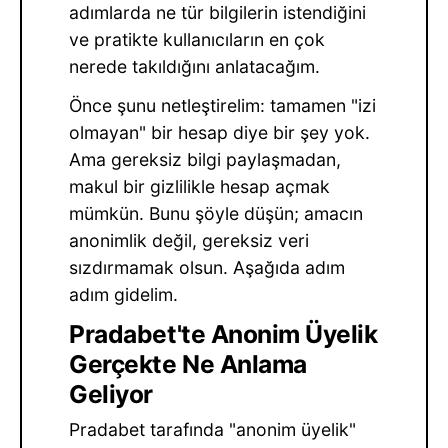
adımlarda ne tür bilgilerin istendiğini
ve pratikte kullanıcıların en çok
nerede takıldığını anlatacağım.
Önce şunu netleştirelim: tamamen "izi
olmayan" bir hesap diye bir şey yok.
Ama gereksiz bilgi paylaşmadan,
makul bir gizlilikle hesap açmak
mümkün. Bunu şöyle düşün; amacın
anonimlik değil, gereksiz veri
sızdırmamak olsun. Aşağıda adım
adım gidelim.
Pradabet'te Anonim Üyelik
Gerçekte Ne Anlama
Geliyor
Pradabet tarafında "anonim üyelik"