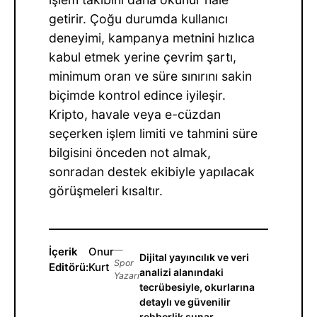
getirir. Çoğu durumda kullanıcı
deneyimi, kampanya metnini hızlıca
kabul etmek yerine çevrim şartı,
minimum oran ve süre sınırını sakin
biçimde kontrol edince iyileşir.
Kripto, havale veya e-cüzdan
seçerken işlem limiti ve tahmini süre
bilgisini önceden not almak,
sonradan destek ekibiyle yapılacak
görüşmeleri kısaltır.
İçerik
Onur
—
Dijital yayıncılık ve veri
Spor
Editörü:
Kurt
analizi alanındaki
Yazarı
tecrübesiyle, okurlarına
detaylı ve güvenilir
rehberlik sunar.