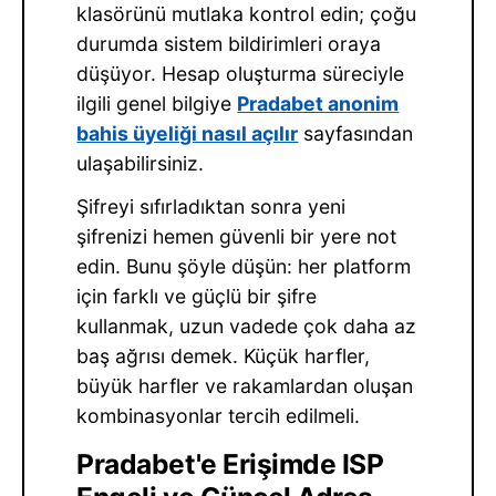
klasörünü mutlaka kontrol edin; çoğu
durumda sistem bildirimleri oraya
düşüyor. Hesap oluşturma süreciyle
ilgili genel bilgiye
Pradabet anonim
bahis üyeliği nasıl açılır
sayfasından
ulaşabilirsiniz.
Şifreyi sıfırladıktan sonra yeni
şifrenizi hemen güvenli bir yere not
edin. Bunu şöyle düşün: her platform
için farklı ve güçlü bir şifre
kullanmak, uzun vadede çok daha az
baş ağrısı demek. Küçük harfler,
büyük harfler ve rakamlardan oluşan
kombinasyonlar tercih edilmeli.
Pradabet'e Erişimde ISP