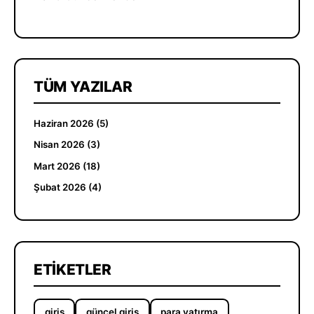
TÜM YAZILAR
Haziran 2026 (5)
Nisan 2026 (3)
Mart 2026 (18)
Şubat 2026 (4)
ETIKETLER
giriş
güncel giriş
para yatırma