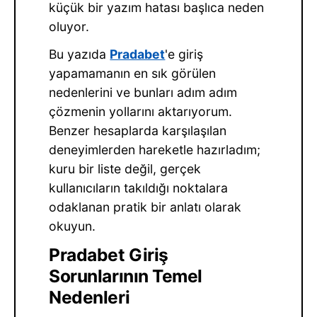
küçük bir yazım hatası başlıca neden
oluyor.
Bu yazıda
Pradabet
'e giriş
yapamamanın en sık görülen
nedenlerini ve bunları adım adım
çözmenin yollarını aktarıyorum.
Benzer hesaplarda karşılaşılan
deneyimlerden hareketle hazırladım;
kuru bir liste değil, gerçek
kullanıcıların takıldığı noktalara
odaklanan pratik bir anlatı olarak
okuyun.
Pradabet Giriş
Sorunlarının Temel
Nedenleri