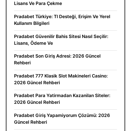
Lisans Ve Para Çekme
Pradabet Türkiye: Tl Desteği, Erişim Ve Yerel
Kullanım Bilgileri
Pradabet Güvenilir Bahis Sitesi Nasıl Seçilir:
Lisans, Ödeme Ve
Pradabet Son Giriş Adresi: 2026 Güncel
Rehberi
Pradabet 777 Klasik Slot Makineleri Casino:
2026 Güncel Rehberi
Pradabet Para Yatirmadan Kazanilan Siteler:
2026 Güncel Rehberi
Pradabet Giriş Yapamiyorum Çözümü: 2026
Güncel Rehberi