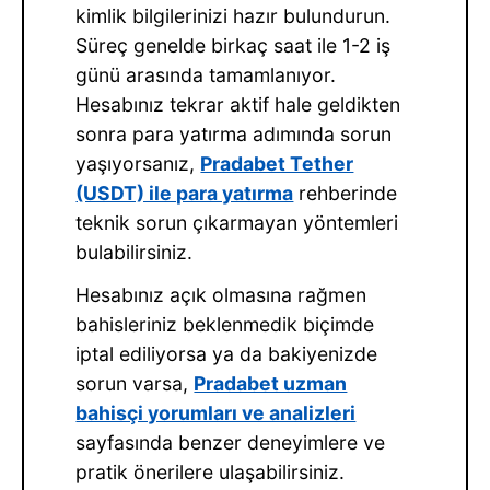
kimlik bilgilerinizi hazır bulundurun.
Süreç genelde birkaç saat ile 1-2 iş
günü arasında tamamlanıyor.
Hesabınız tekrar aktif hale geldikten
sonra para yatırma adımında sorun
yaşıyorsanız,
Pradabet Tether
(USDT) ile para yatırma
rehberinde
teknik sorun çıkarmayan yöntemleri
bulabilirsiniz.
Hesabınız açık olmasına rağmen
bahisleriniz beklenmedik biçimde
iptal ediliyorsa ya da bakiyenizde
sorun varsa,
Pradabet uzman
bahisçi yorumları ve analizleri
sayfasında benzer deneyimlere ve
pratik önerilere ulaşabilirsiniz.