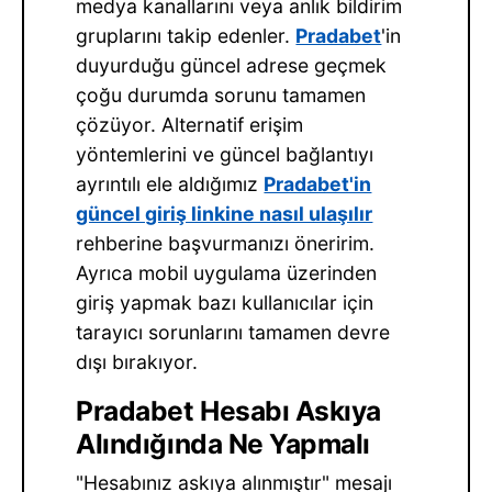
medya kanallarını veya anlık bildirim
gruplarını takip edenler.
Pradabet
'in
duyurduğu güncel adrese geçmek
çoğu durumda sorunu tamamen
çözüyor. Alternatif erişim
yöntemlerini ve güncel bağlantıyı
ayrıntılı ele aldığımız
Pradabet'in
güncel giriş linkine nasıl ulaşılır
rehberine başvurmanızı öneririm.
Ayrıca mobil uygulama üzerinden
giriş yapmak bazı kullanıcılar için
tarayıcı sorunlarını tamamen devre
dışı bırakıyor.
Pradabet Hesabı Askıya
Alındığında Ne Yapmalı
"Hesabınız askıya alınmıştır" mesajı