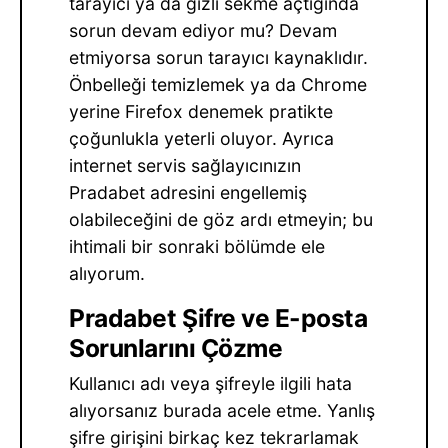
tarayıcı ya da gizli sekme açtığında
sorun devam ediyor mu? Devam
etmiyorsa sorun tarayıcı kaynaklıdır.
Önbelleği temizlemek ya da Chrome
yerine Firefox denemek pratikte
çoğunlukla yeterli oluyor. Ayrıca
internet servis sağlayıcınızın
Pradabet adresini engellemiş
olabileceğini de göz ardı etmeyin; bu
ihtimali bir sonraki bölümde ele
alıyorum.
Pradabet Şifre ve E-posta
Sorunlarını Çözme
Kullanıcı adı veya şifreyle ilgili hata
alıyorsanız burada acele etme. Yanlış
şifre girişini birkaç kez tekrarlamak