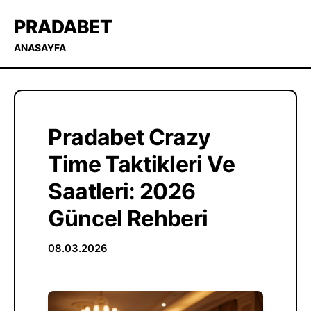
PRADABET
ANASAYFA
Pradabet Crazy
Time Taktikleri Ve
Saatleri: 2026
Güncel Rehberi
08.03.2026