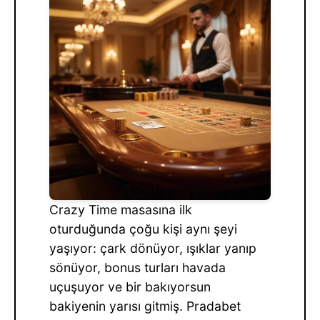
Crazy Time masasına ilk
oturduğunda çoğu kişi aynı şeyi
yaşıyor: çark dönüyor, ışıklar yanıp
sönüyor, bonus turları havada
uçuşuyor ve bir bakıyorsun
bakiyenin yarısı gitmiş. Pradabet