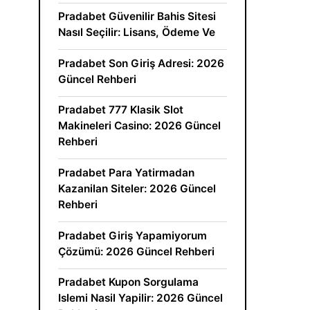
Pradabet Güvenilir Bahis Sitesi
Nasıl Seçilir: Lisans, Ödeme Ve
Pradabet Son Giriş Adresi: 2026
Güncel Rehberi
Pradabet 777 Klasik Slot
Makineleri Casino: 2026 Güncel
Rehberi
Pradabet Para Yatirmadan
Kazanilan Siteler: 2026 Güncel
Rehberi
Pradabet Giriş Yapamiyorum
Çözümü: 2026 Güncel Rehberi
Pradabet Kupon Sorgulama
Islemi Nasil Yapilir: 2026 Güncel