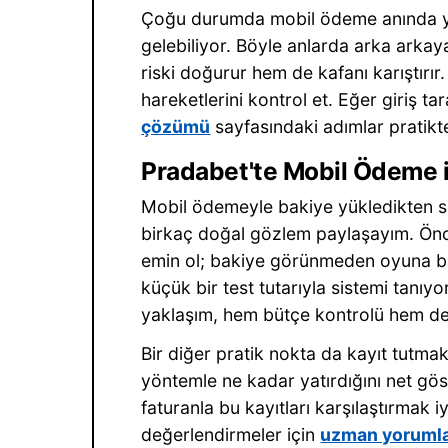
Çoğu durumda mobil ödeme anında ya
gelebiliyor. Böyle anlarda arka ark
riski doğurur hem de kafanı karıştırı
hareketlerini kontrol et. Eğer giriş t
çözümü
sayfasındaki adımlar pratikte
Pradabet'te Mobil Ödeme il
Mobil ödemeyle bakiye yükledikten so
birkaç doğal gözlem paylaşayım. Öncel
emin ol; bakiye görünmeden oyuna ba
küçük bir test tutarıyla sistemi tanıyo
yaklaşım, hem bütçe kontrolü hem de 
Bir diğer pratik nokta da kayıt tutma
yöntemle ne kadar yatırdığını net gö
faturanla bu kayıtları karşılaştırmak iy
değerlendirmeler için
uzman yorumlar