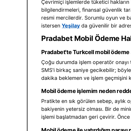
Çevrimiçi işlemlerde tüketici haklar
bilgilendirmeleri, finansal güvenlik ta
resmi mercilerdir. Sorumlu oyun ve 
istersen
Yeşilay
da güvenilir bir adre
Pradabet Mobil Ödeme Hak
Pradabet'te Turkcell mobil ödeme 
Çoğu durumda işlem operatör onayı 
SMS'i birkaç saniye gecikebilir; bö
dakika beklemen ve işlem geçmişini k
Mobil ödeme işlemim neden redde
Pratikte en sık görülen sebep, aylık 
bakiyenin yetersiz olması. Bir de mi
işlemi başlatmadan geri çevirir. Önce 
Mobil ödeme ile yatırdığım parayı n