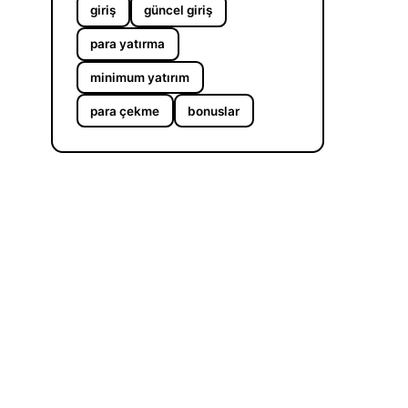
giriş
güncel giriş
para yatırma
minimum yatırım
para çekme
bonuslar