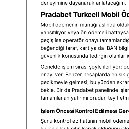
deneyimine dayanarak anlatacağım.
Pradabet Turkcell Mobil Ö
Mobil ödemenin mantığı aslında oldukç
yansıtılıyor veya ön ödemeli hattay
geçiş ise operatör onayı tamamlandığı
beğendiği taraf, kart ya da IBAN bil
güvenlik konusunda tedirgin olanlar iç
Genelde işlem sırası şöyle ilerliyor: 
onayı ver. Benzer hesaplarda en sık 
gecikmeyle gelmesi; bu yüzden ekr
bekle. Bir de Pradabet panelinde işle
tamamlanan yatırımı oradan teyit etme
İşlem Öncesi Kontrol Edilmesi Ge
Şunu kontrol et: hattının mobil öde
kullanıcılar limitin kapalı olduğunu i