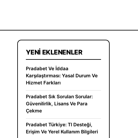
YENI EKLENENLER
Pradabet Ve İddaa
Karşılaştırması: Yasal Durum Ve
Hizmet Farkları
Pradabet Sık Sorulan Sorular:
Güvenilirlik, Lisans Ve Para
Çekme
Pradabet Türkiye: Tl Desteği,
Erişim Ve Yerel Kullanım Bilgileri