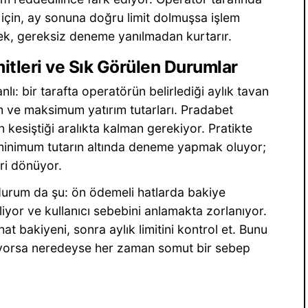
u için, ay sonuna doğru limit dolmuşsa işlem
k, gereksiz deneme yanılmadan kurtarır.
tleri ve Sık Görülen Durumlar
ı: bir tarafta operatörün belirlediği aylık tavan
m ve maksimum yatırım tutarları. Pradabet
n kesiştiği aralıkta kalman gerekiyor. Pratikte
e minimum tutarın altında deneme yapmak oluyor;
ri dönüyor.
urum da şu: ön ödemeli hatlarda bakiye
liyor ve kullanıcı sebebini anlamakta zorlanıyor.
at bakiyeni, sonra aylık limitini kontrol et. Bunu
iyorsa neredeyse her zaman somut bir sebep