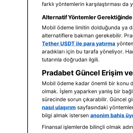
farklı yöntemlerin karşılaştırması da y
Alternatif Yöntemler Gerektiğinde
Mobil ödeme limitin dolduğunda ya da
alternatiflere bakman gerekebilir. Pr
Tether USDT ile para yatırma
yöntemi
aradıkları için bu tarafa yöneliyor. H
tutarınla doğrudan ilgili.
Pradabet Güncel Erişim ve
Mobil ödeme kadar önemli bir konu d
olmak. İşlem yaparken yanlış bir ba
sürecinde sorun çıkarabilir. Güncel g
nasıl ulaşırım
sayfasındaki yöntemleri
bilgi almak istersen
anonim bahis üyel
Finansal işlemlerde bilinçli olmak ad